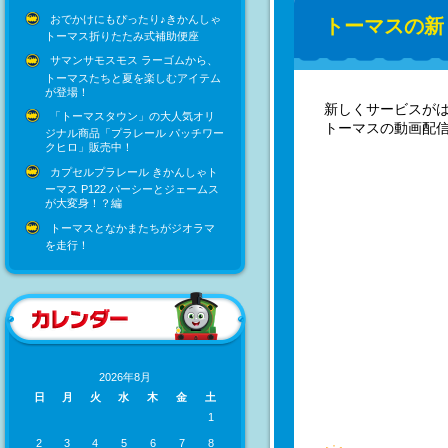
おでかけにもぴったり♪きかんしゃ
トーマスの新
トーマス折りたたみ式補助便座
サマンサモスモス ラーゴムから、
トーマスたちと夏を楽しむアイテム
が登場！
新しくサービスが
「トーマスタウン」の大人気オリ
トーマスの動画配
ジナル商品「プラレール パッチワー
クヒロ」販売中！
カプセルプラレール きかんしゃト
ーマス P122 パーシーとジェームス
が大変身！？編
トーマスとなかまたちがジオラマ
を走行！
2026年8月
日
月
火
水
木
金
土
1
2
3
4
5
6
7
8