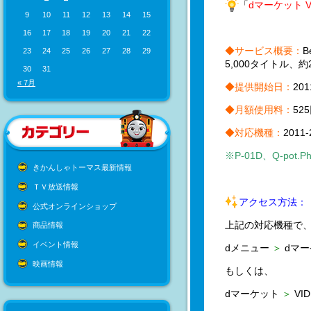
「
dマーケット VI
9
10
11
12
13
14
15
16
17
18
19
20
21
22
◆サービス概要：
23
24
25
26
27
28
29
5,000タイトル、
30
31
« 7月
◆提供開始日：
20
◆月額使用料：
52
◆対応機種：
201
※P-01D、Q-pot.P
きかんしゃトーマス最新情報
ＴＶ放送情報
アクセス方法：
公式オンラインショップ
上記の対応機種で
商品情報
イベント情報
dメニュー
＞
dマ
映画情報
もしくは、
dマーケット
＞
VID