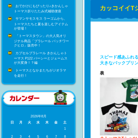
おでかけにもぴったり♪きかんしゃ
カッコイイT
トーマス折りたたみ式補助便座
サマンサモスモス ラーゴムから、
トーマスたちと夏を楽しむアイテム
が登場！
「トーマスタウン」の大人気オリ
ジナル商品「プラレール パッチワー
クヒロ」販売中！
カプセルプラレール きかんしゃト
スピード感あふれる
ーマス P122 パーシーとジェームス
大きなバックプリン
が大変身！？編
トーマスとなかまたちがジオラマ
表
を走行！
2026年8月
日
月
火
水
木
金
土
1
2
3
4
5
6
7
8