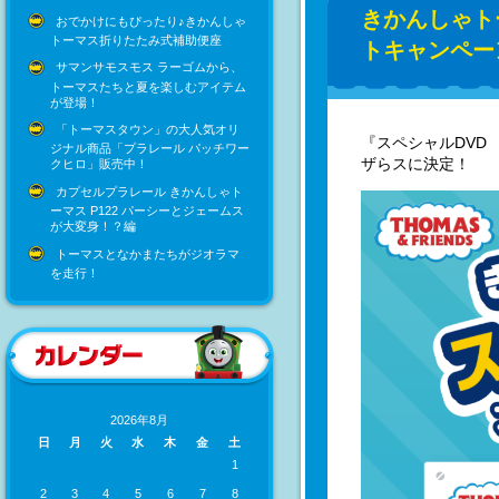
きかんしゃト
おでかけにもぴったり♪きかんしゃ
トーマス折りたたみ式補助便座
トキャンペー
サマンサモスモス ラーゴムから、
トーマスたちと夏を楽しむアイテム
が登場！
「トーマスタウン」の大人気オリ
『スペシャルDVD
ジナル商品「プラレール パッチワー
ザらスに決定！
クヒロ」販売中！
カプセルプラレール きかんしゃト
ーマス P122 パーシーとジェームス
が大変身！？編
トーマスとなかまたちがジオラマ
を走行！
2026年8月
日
月
火
水
木
金
土
1
2
3
4
5
6
7
8