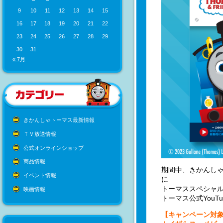
9
10
11
12
13
14
15
16
17
18
19
20
21
22
23
24
25
26
27
28
29
30
31
« 7月
きかんしゃトーマス最新情報
ＴＶ放送情報
公式オンラインショップ
商品情報
期間中、きかんしゃ
イベント情報
に
トーマススペシャル
映画情報
トーマス公式You
【キャンペーン対