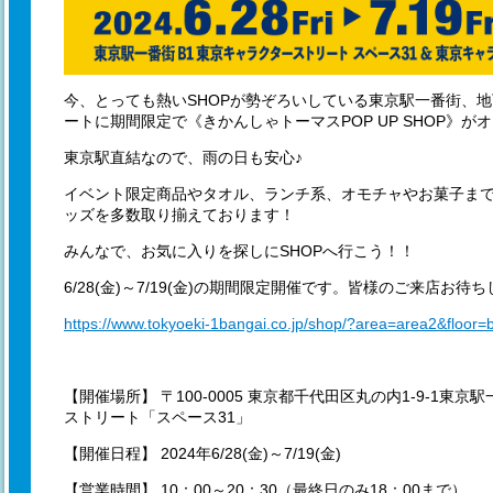
今、とっても熱いSHOPが勢ぞろいしている東京駅一番街、
ートに期間限定で《きかんしゃトーマスPOP UP SHOP》が
東京駅直結なので、雨の日も安心♪
イベント限定商品やタオル、ランチ系、オモチャやお菓子ま
ッズを多数取り揃えております！
みんなで、お気に入りを探しにSHOPへ行こう！！
6/28(金)～7/19(金)の期間限定開催です。皆様のご来店お待
https://www.tokyoeki-1bangai.co.jp/shop/?area=area2&floor
【開催場所】 〒100-0005 東京都千代田区丸の内1-9-1東
ストリート「スペース31」
【開催日程】 2024年6/28(金)～7/19(金)
【営業時間】 10：00～20：30（最終日のみ18：00まで）