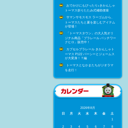
おでかけにもぴったり♪きかんしゃ
トーマス折りたたみ式補助便座
サマンサモスモス ラーゴムから、
トーマスたちと夏を楽しむアイテム
が登場！
「トーマスタウン」の大人気オリ
ジナル商品「プラレール パッチワー
クヒロ」販売中！
カプセルプラレール きかんしゃト
ーマス P122 パーシーとジェームス
が大変身！？編
トーマスとなかまたちがジオラマ
を走行！
2026年8月
日
月
火
水
木
金
土
1
2
3
4
5
6
7
8