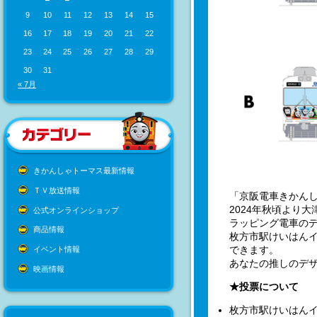
9
10
11
12
13
14
15
16
17
18
19
20
21
22
23
24
25
26
27
28
29
30
31
« 7月
きかんしゃトーマス最新情報
ＴＶ放送情報
「京阪電車きかんしゃ
2024年秋頃より
公式オンラインショップ
ラッピング電車の
商品情報
枚方市駅けいはんイ
できます。
イベント情報
あなたの推しのデ
映画情報
★投票について
枚方市駅けいはん