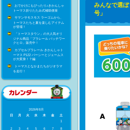
みんなで選ぼ
おでかけにもぴったり♪きかんしゃ
トーマス折りたたみ式補助便座
号」
サマンサモスモス ラーゴムから、
トーマスたちと夏を楽しむアイテム
が登場！
「トーマスタウン」の大人気オリ
ジナル商品「プラレール パッチワー
クヒロ」販売中！
カプセルプラレール きかんしゃト
ーマス P122 パーシーとジェームス
が大変身！？編
トーマスとなかまたちがジオラマ
を走行！
2026年8月
日
月
火
水
木
金
土
1
2
3
4
5
6
7
8