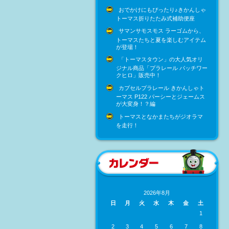
おでかけにもぴったり♪きかんしゃ
トーマス折りたたみ式補助便座
サマンサモスモス ラーゴムから、
トーマスたちと夏を楽しむアイテム
が登場！
「トーマスタウン」の大人気オリ
ジナル商品「プラレール パッチワー
クヒロ」販売中！
カプセルプラレール きかんしゃト
ーマス P122 パーシーとジェームス
が大変身！？編
トーマスとなかまたちがジオラマ
を走行！
2026年8月
日
月
火
水
木
金
土
1
2
3
4
5
6
7
8