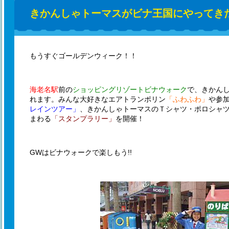
きかんしゃトーマスがビナ王国にやってきた
もうすぐゴールデンウィーク！！
海老名駅
前の
ショッピングリゾートビナウォーク
で、きかん
れます。みんな大好きなエアトランポリン
「ふわふわ」
や参
レインツアー」
、きかんしゃトーマスのＴシャツ・ポロシャ
まわる
「スタンプラリー」
を開催！
GWはビナウォークで楽しもう!!