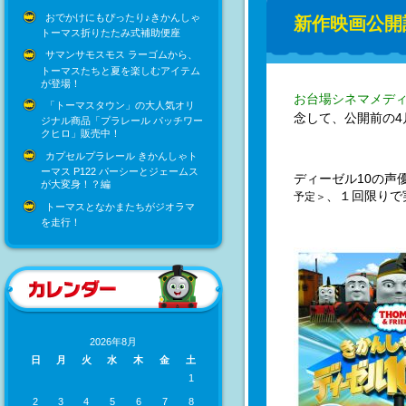
おでかけにもぴったり♪きかんしゃ
新作映画公開
トーマス折りたたみ式補助便座
サマンサモスモス ラーゴムから、
トーマスたちと夏を楽しむアイテム
が登場！
お台場シネマメデ
「トーマスタウン」の大人気オリ
念して、公開前の4
ジナル商品「プラレール パッチワー
クヒロ」販売中！
カプセルプラレール きかんしゃト
ーマス P122 パーシーとジェームス
ディーゼル10の声
が大変身！？編
、１回限りで
予定＞
トーマスとなかまたちがジオラマ
を走行！
2026年8月
日
月
火
水
木
金
土
1
2
3
4
5
6
7
8