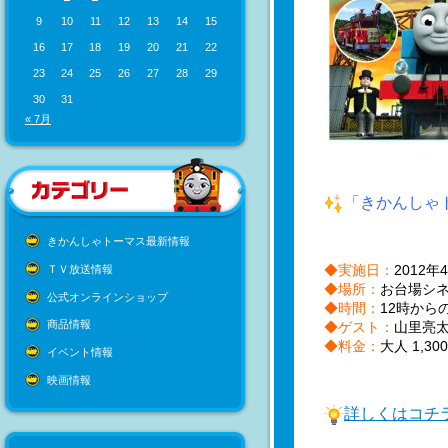
9
10
11
12
13
14
15
16
17
18
19
20
21
22
23
24
25
26
27
28
29
30
31
« 7月
「きかんしゃ
きかんしゃトーマス最新情報
◆実施日：
2012年
ＴＶ放送情報
◆場所：
お台場シ
公式オンラインショップ
◆時間：
12時から
商品情報
◆ゲスト：
山里亮太
◆料金：
大人 1,30
イベント情報
映画情報
詳しくはコチ