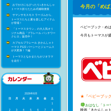
おでかけにもぴったり♪きかんしゃ
今月の「めば
トーマス折りたたみ式補助便座
サマンサモスモス ラーゴムから、
トーマスたちと夏を楽しむアイテム
が登場！
ベビーブック・め
「トーマスタウン」の大人気オリ
ジナル商品「プラレール パッチワー
今月もトーマスが盛
クヒロ」販売中！
カプセルプラレール きかんしゃト
ーマス P122 パーシーとジェームス
が大変身！？編
トーマスとなかまたちがジオラマ
を走行！
2026年8月
★『ベビーブッ
日
月
火
水
木
金
土
1
おはなし「トー
映画「きかんしゃト
2
3
4
5
6
7
8