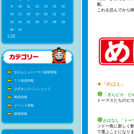
載。
9
10
11
12
13
14
15
これを読んでから
16
17
18
19
20
21
22
23
24
25
26
27
28
29
30
31
« 7月
きかんしゃトーマス最新情報
ＴＶ放送情報
★『めばえ』
公式オンラインショップ
「ぎんピカ ひ
商品情報
トーマスたちのピカ
イベント情報
映画情報
おはなし「トー
ソドー島に新しく
で運ぶことになり