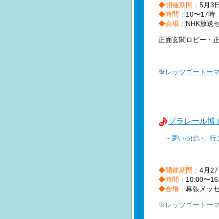
◆開催期間：
5月3
◆時間：
10〜17時
◆会場：
NHK放送
正面玄関ロビー・
※
レッツゴートー
プラレール博 
～夢いっぱい。行
◆開催期間：
4月2
◆時間：
10:00〜
◆会場：
幕張メッ
※レッツゴートー