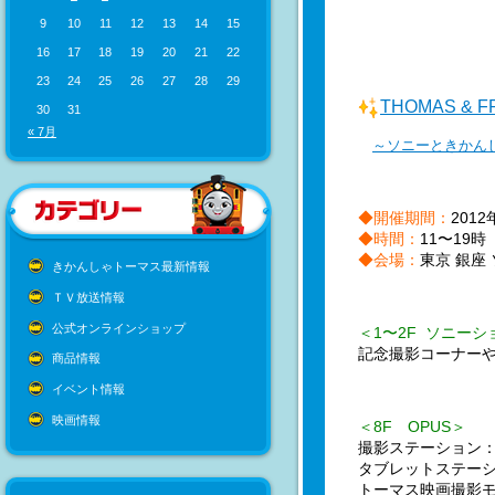
9
10
11
12
13
14
15
16
17
18
19
20
21
22
23
24
25
26
27
28
29
THOMAS & FR
30
31
« 7月
～ソニーときかん
◆開催期間：
201
◆時間：
11〜19時
◆会場：
東京 銀座
きかんしゃトーマス最新情報
ＴＶ放送情報
公式オンラインショップ
＜1〜2F ソニー
記念撮影コーナー
商品情報
イベント情報
映画情報
＜8F OPUS＞
撮影ステーション
タブレットステーショ
トーマス映画撮影