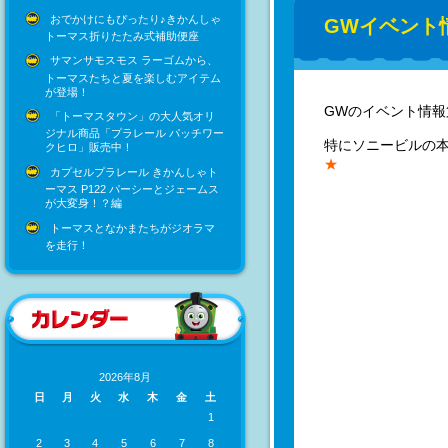
おでかけにもぴったり♪きかんしゃ
GWイベント情
トーマス折りたたみ式補助便座
サマンサモスモス ラーゴムから、
トーマスたちと夏を楽しむアイテム
が登場！
GWのイベント情報
「トーマスタウン」の大人気オリ
ジナル商品「プラレール パッチワー
特にソニービルの
クヒロ」販売中！
★
カプセルプラレール きかんしゃト
ーマス P122 パーシーとジェームス
が大変身！？編
トーマスとなかまたちがジオラマ
を走行！
2026年8月
日
月
火
水
木
金
土
1
2
3
4
5
6
7
8