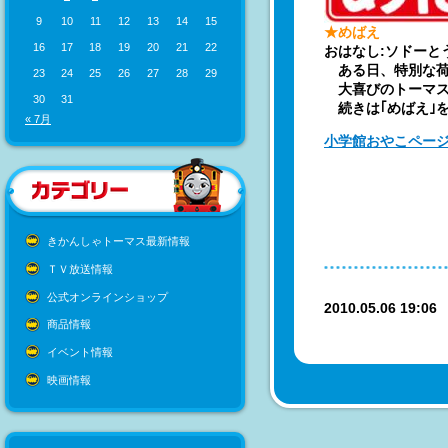
9
10
11
12
13
14
15
★めばえ
16
17
18
19
20
21
22
おはなし:ソドーと
ある日、特別な荷
23
24
25
26
27
28
29
大喜びのトーマスで
30
31
続きは｢めばえ｣を
« 7月
小学館おやこペー
きかんしゃトーマス最新情報
ＴＶ放送情報
公式オンラインショップ
2010.05.06 19:0
商品情報
イベント情報
映画情報