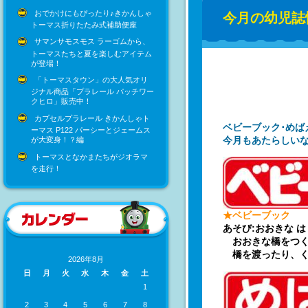
おでかけにもぴったり♪きかんしゃ
今月の幼児誌情
トーマス折りたたみ式補助便座
サマンサモスモス ラーゴムから、
トーマスたちと夏を楽しむアイテム
が登場！
「トーマスタウン」の大人気オリ
ジナル商品「プラレール パッチワー
クヒロ」販売中！
カプセルプラレール きかんしゃト
ベビーブック･めばえ
ーマス P122 パーシーとジェームス
今月もあたらしい
が大変身！？編
トーマスとなかまたちがジオラマ
を走行！
★ベビーブック
あそび:おおきな 
おおきな橋をつく
橋を渡ったり、く
2026年8月
日
月
火
水
木
金
土
1
2
3
4
5
6
7
8