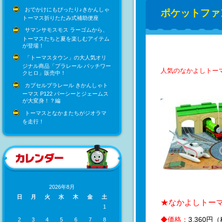
おでかけにもぴったり♪きかんしゃ
ポケットファ
トーマス折りたたみ式補助便座
サマンサモスモス ラーゴムから、
トーマスたちと夏を楽しむアイテム
が登場！
「トーマスタウン」の大人気オリ
ジナル商品「プラレール パッチワー
人気のなかよしトー
クヒロ」販売中！
カプセルプラレール きかんしゃト
ーマス P122 パーシーとジェームス
が大変身！？編
トーマスとなかまたちがジオラマ
を走行！
2026年8月
日
月
火
水
木
金
土
★なかよしトー
1
◆価格：
3,360円
2
3
4
5
6
7
8