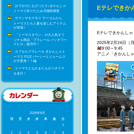
おでかけにもぴったり♪きかんしゃ
Eテレできか
トーマス折りたたみ式補助便座
サマンサモスモス ラーゴムから、
トーマスたちと夏を楽しむアイテム
が登場！
Eテレできかんし
「トーマスタウン」の大人気オリ
ジナル商品「プラレール パッチワー
2025年2月24日（
クヒロ」販売中！
9:00～9:45
カプセルプラレール きかんしゃト
アニメ「きかんし
ーマス P122 パーシーとジェームス
が大変身！？編
トーマスとなかまたちがジオラマ
を走行！
2026年8月
日
月
火
水
木
金
土
1
2
3
4
5
6
7
8