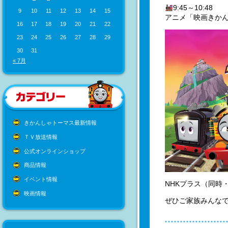
9:45～10:48
9
10
11
12
13
14
15
アニメ「映画きか
16
17
18
19
20
21
22
23
24
25
26
27
28
29
30
31
« 7月
きかんしゃトーマス最新情報
ＴＶ放送情報
公式オンラインショップ
商品情報
イベント情報
NHKプラス（同時
映画情報
ぜひご家族みんな