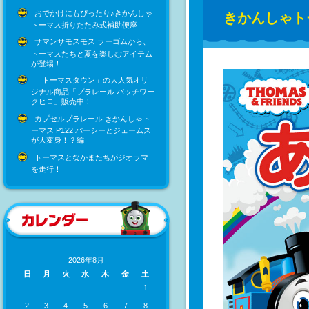
おでかけにもぴったり♪きかんしゃ
きかんしゃト
トーマス折りたたみ式補助便座
サマンサモスモス ラーゴムから、
トーマスたちと夏を楽しむアイテム
が登場！
「トーマスタウン」の大人気オリ
ジナル商品「プラレール パッチワー
クヒロ」販売中！
カプセルプラレール きかんしゃト
ーマス P122 パーシーとジェームス
が大変身！？編
トーマスとなかまたちがジオラマ
を走行！
2026年8月
日
月
火
水
木
金
土
1
2
3
4
5
6
7
8