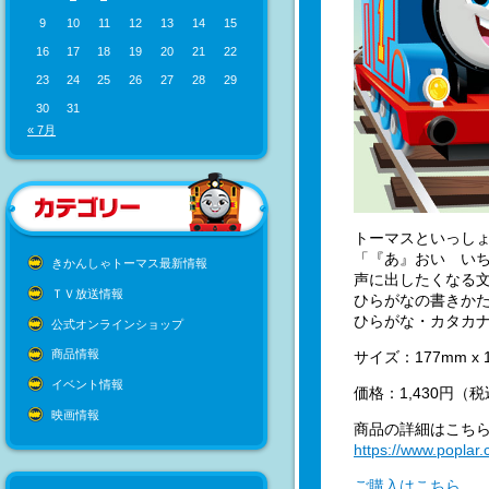
9
10
11
12
13
14
15
16
17
18
19
20
21
22
23
24
25
26
27
28
29
30
31
« 7月
トーマスといっしょ
「『あ』おい い
きかんしゃトーマス最新情報
声に出したくなる
ＴＶ放送情報
ひらがなの書きか
ひらがな・カタカ
公式オンラインショップ
商品情報
サイズ：177mm x 
イベント情報
価格：1,430円（
映画情報
商品の詳細はこち
https://www.poplar.
ご購入はこちら