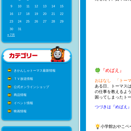
9
10
11
12
13
14
15
16
17
18
19
20
21
22
23
24
25
26
27
28
29
30
31
« 7月
『めばえ』
きかんしゃトーマス最新情報
ＴＶ放送情報
おはなし 「トー
ある日、トーマス
公式オンラインショップ
の仕事を教えるよ
商品情報
困ってしまったト
イベント情報
つづきは『めばえ
映画情報
小学館おやこペ