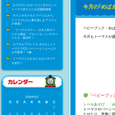
おでかけにもぴったり♪きかんしゃ
今月の｢めば
トーマス折りたたみ式補助便座
サマンサモスモス ラーゴムから、
トーマスたちと夏を楽しむアイテム
が登場！
ベビーブック・め
「トーマスタウン」の大人気オリ
ジナル商品「プラレール パッチワー
今月もトーマスが盛
クヒロ」販売中！
カプセルプラレール きかんしゃト
ーマス P122 パーシーとジェームス
が大変身！？編
トーマスとなかまたちがジオラマ
を走行！
『ベビーブッ
2026年8月
日
月
火
水
木
金
土
シールあそび 「
1
トーマスやパーシ
たせたり、貨車に
2
3
4
5
6
7
8