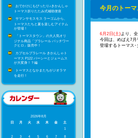
おでかけにもぴったり♪きかんしゃ
今月のトーマ
トーマス折りたたみ式補助便座
サマンサモスモス ラーゴムから、
トーマスたちと夏を楽しむアイテム
が登場！
6月2日(土)
より、全
「トーマスタウン」の大人気オリ
今回は、めばえ7月
ジナル商品「プラレール パッチワー
登場するトーマス･
クヒロ」販売中！
カプセルプラレール きかんしゃト
ーマス P122 パーシーとジェームス
が大変身！？編
トーマスとなかまたちがジオラマ
を走行！
2026年8月
日
月
火
水
木
金
土
1
2
3
4
5
6
7
8