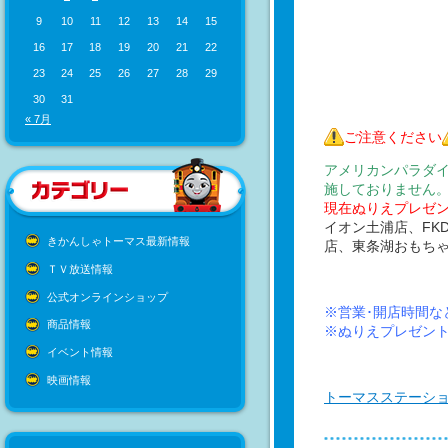
9
10
11
12
13
14
15
16
17
18
19
20
21
22
23
24
25
26
27
28
29
30
31
« 7月
ご注意ください
アメリカンパラダ
施しておりません
現在ぬりえプレゼ
イオン土浦店、FK
きかんしゃトーマス最新情報
店、東条湖おもち
ＴＶ放送情報
公式オンラインショップ
※営業･開店時間な
商品情報
※ぬりえプレゼン
イベント情報
映画情報
トーマスステーシ