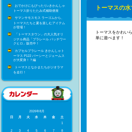
おでかけにもぴったり♪きかんしゃ
トーマスの水
トーマス折りたたみ式補助便座
サマンサモスモス ラーゴムから、
トーマスたちと夏を楽しむアイテム
が登場！
トーマスをかわい
「トーマスタウン」の大人気オリ
単に遊べます！
ジナル商品「プラレール パッチワー
クヒロ」販売中！
カプセルプラレール きかんしゃト
ーマス P122 パーシーとジェームス
が大変身！？編
トーマスとなかまたちがジオラマ
を走行！
2026年8月
日
月
火
水
木
金
土
1
2
3
4
5
6
7
8