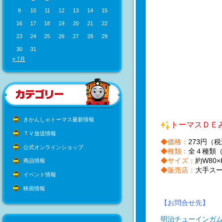
9
10
11
12
13
14
15
16
17
18
19
20
21
22
23
24
25
26
27
28
29
30
31
« 7月
きかんしゃトーマス最新情報
トーマスＤＥ
ＴＶ放送情報
◆価格：
273円（
公式オンラインショップ
◆種類：
全４種類
◆サイズ：
約W80×
商品情報
◆販売店：
大手ス
イベント情報
映画情報
【お問合せ先】
明治チューインガ