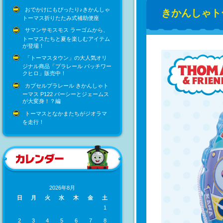
おでかけにもぴったり♪きかんしゃ
きかんしゃト
トーマス折りたたみ式補助便座
サマンサモスモス ラーゴムから、
トーマスたちと夏を楽しむアイテム
が登場！
「トーマスタウン」の大人気オリ
ジナル商品「プラレール パッチワー
クヒロ」販売中！
カプセルプラレール きかんしゃト
ーマス P122 パーシーとジェームス
が大変身！？編
トーマスとなかまたちがジオラマ
を走行！
2026年8月
日
月
火
水
木
金
土
1
2
3
4
5
6
7
8