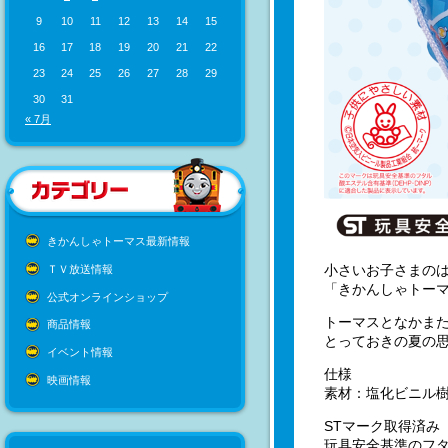
9
10
11
12
13
14
15
16
17
18
19
20
21
22
23
24
25
26
27
28
29
30
31
« 7月
きかんしゃトーマス最新情報
小さいお子さまの
ＴＶ放送情報
「きかんしゃトーマ
公式オンラインショップ
トーマスとなかまた
商品情報
とっておきの夏の
イベント情報
仕様
映画情報
素材：塩化ビニル
STマーク取得済み
玩具安全基準のフタ