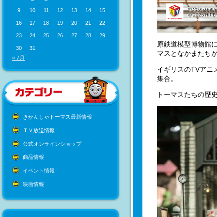
9
10
11
12
13
14
15
16
17
18
19
20
21
22
23
24
25
26
27
28
29
原鉄道模型博物館に
30
31
マスとなかまたち
« 7月
イギリスのTVアニ
集合。
トーマスたちの歴
きかんしゃトーマス最新情報
ＴＶ放送情報
公式オンラインショップ
商品情報
イベント情報
映画情報