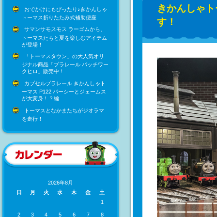
きかんしゃト
おでかけにもぴったり♪きかんしゃ
トーマス折りたたみ式補助便座
す！
サマンサモスモス ラーゴムから、
トーマスたちと夏を楽しむアイテム
が登場！
「トーマスタウン」の大人気オリ
ジナル商品「プラレール パッチワー
クヒロ」販売中！
カプセルプラレール きかんしゃト
ーマス P122 パーシーとジェームス
が大変身！？編
トーマスとなかまたちがジオラマ
を走行！
2026年8月
日
月
火
水
木
金
土
1
2
3
4
5
6
7
8