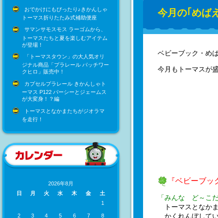
おでかけにもぴったり♪きかんしゃ
今月の｢めば
トーマス折りたたみ式補助便座
サマンサモスモス ラーゴムから、
トーマスたちと夏を楽しむアイテム
が登場！
ベビーブック・め
「トーマスタウン」の大人気オリ
ジナル商品「プラレール パッチワー
今月もトーマスが盛
クヒロ」販売中！
カプセルプラレール きかんしゃト
ーマス P122 パーシーとジェームス
が大変身！？編
トーマスとなかまたちがジオラマ
を走行！
『ベビーブッ
2026年8月
日
月
火
水
木
金
土
「みんな ど～こ
1
トーマスとなか
かくれんぼしてい
2
3
4
5
6
7
8