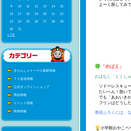
よーく探してみて
9
10
11
12
13
14
15
16
17
18
19
20
21
22
23
24
25
26
27
28
29
30
31
« 7月
『めばえ』
きかんしゃトーマス最新情報
おはなし「とくし
ＴＶ放送情報
ソドーレスキュー
公式オンラインショップ
たいへん！急いで
商品情報
でも「あおいきか
フリンはどうした
イベント情報
映画情報
巻頭ふろくには、
小学館おやこペ