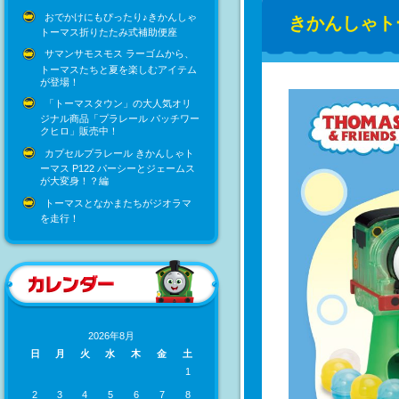
おでかけにもぴったり♪きかんしゃ
きかんしゃト
トーマス折りたたみ式補助便座
サマンサモスモス ラーゴムから、
トーマスたちと夏を楽しむアイテム
が登場！
「トーマスタウン」の大人気オリ
ジナル商品「プラレール パッチワー
クヒロ」販売中！
カプセルプラレール きかんしゃト
ーマス P122 パーシーとジェームス
が大変身！？編
トーマスとなかまたちがジオラマ
を走行！
2026年8月
日
月
火
水
木
金
土
1
2
3
4
5
6
7
8