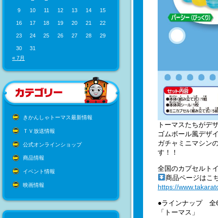
9
10
11
12
13
14
15
16
17
18
19
20
21
22
23
24
25
26
27
28
29
30
31
« 7月
きかんしゃトーマス最新情報
トーマスたちがデ
ＴＶ放送情報
ゴムボール風デザイ
ガチャミニマシン
公式オンラインショップ
す！！
商品情報
全国のカプセルトイ
イベント情報
商品ページはこ
映画情報
https://www.takara
●ラインナップ 全
「トーマス」