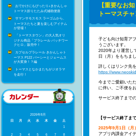
【重要なお知
おでかけにもぴったり♪きかんしゃ
トーマス折りたたみ式補助便座
トーマスチャ
サマンサモスモス ラーゴムから、
トーマスたちと夏を楽しむアイテム
が登場！
「トーマスタウン」の大人気オリ
子ども向け知育ア
ジナル商品「プラレール パッチワー
うございます。
クヒロ」販売中！
2020年より運営
カプセルプラレール きかんしゃト
日（月）をもちま
ーマス P122 パーシーとジェームス
が大変身！？編
詳しくはリンク先
トーマスとなかまたちがジオラマ
https://www.neoski
を走行！
今までご愛顧いた
に伴い、ご不便を
サービス終了まで
2026年8月
【サービス終了ま
日
月
火
水
木
金
土
1
2025年9月1日（月
アプリ内課金アイ
2
3
4
5
6
7
8