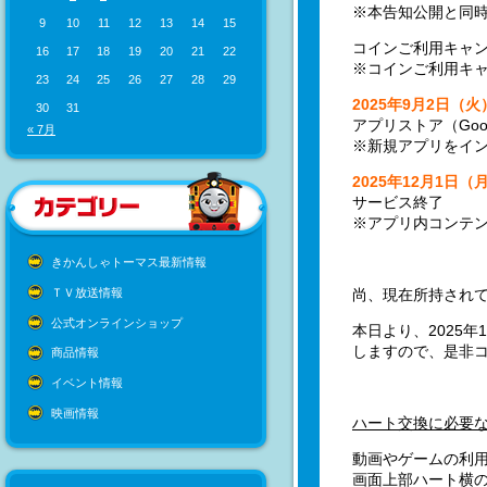
※本告知公開と同
9
10
11
12
13
14
15
コインご利用キャ
16
17
18
19
20
21
22
※コインご利用キ
23
24
25
26
27
28
29
2025年9月2日（
30
31
アプリストア（Goog
« 7月
※新規アプリをイ
2025年12月1日（
サービス終了
※アプリ内コンテ
きかんしゃトーマス最新情報
ＴＶ放送情報
尚、現在所持され
公式オンラインショップ
本日より、2025
しますので、是非
商品情報
イベント情報
映画情報
ハート交換に必要な
動画やゲームの利用
画面上部ハート横