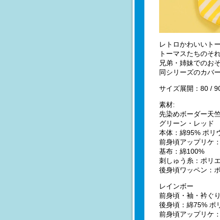
レトロかわいいト
トーマスたちのそれ
兄弟・姉妹でのお
同シリーズのカバ
サイズ展開：80 / 90 / 
素材:
先染めボーダー天
グリーン・レッド
本体：綿95% ポリ
前身頃アップリケ：
基布：綿100%
刺しゅう糸：ポリエ
後身頃ワッペン：ポ
レインボー
前身頃・袖・衿ぐり
後身頃：綿75% ポ
前身頃アップリケ：