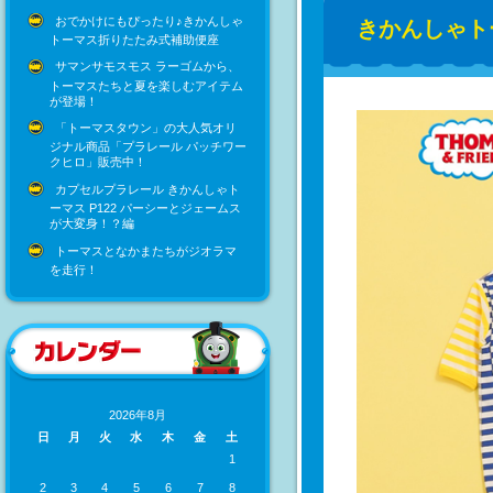
おでかけにもぴったり♪きかんしゃ
きかんしゃト
トーマス折りたたみ式補助便座
サマンサモスモス ラーゴムから、
トーマスたちと夏を楽しむアイテム
が登場！
「トーマスタウン」の大人気オリ
ジナル商品「プラレール パッチワー
クヒロ」販売中！
カプセルプラレール きかんしゃト
ーマス P122 パーシーとジェームス
が大変身！？編
トーマスとなかまたちがジオラマ
を走行！
2026年8月
日
月
火
水
木
金
土
1
2
3
4
5
6
7
8