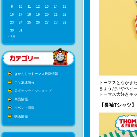
9
10
11
12
13
14
15
16
17
18
19
20
21
22
23
24
25
26
27
28
29
30
31
« 7月
きかんしゃトーマス最新情報
トーマスとなかま
ＴＶ放送情報
きょうだいやベビ
公式オンラインショップ
トーマス大好きキ
商品情報
【長袖Tシャツ】
イベント情報
映画情報