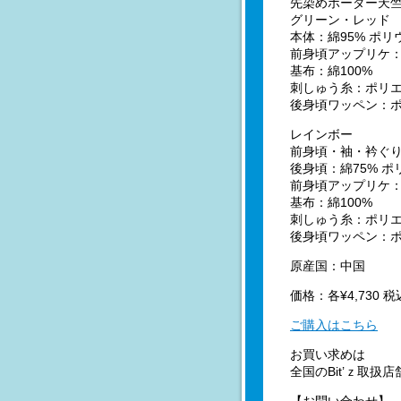
先染めボーダー天
グリーン・レッド
本体：綿95% ポリ
前身頃アップリケ：
基布：綿100%
刺しゅう糸：ポリエ
後身頃ワッペン：ポ
レインボー
前身頃・袖・衿ぐり
後身頃：綿75% ポ
前身頃アップリケ：
基布：綿100%
刺しゅう糸：ポリエ
後身頃ワッペン：ポ
原産国：中国
価格：各¥4,730 税
ご購入はこちら
お買い求めは
全国のBit’ｚ取扱店