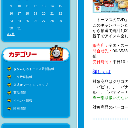
9
10
11
12
13
14
15
16
17
18
19
20
21
22
「トーマスのDVD
23
24
25
26
27
28
29
このキャンペーン
30
31
から抽選で総計1,0
« 7月
親子でアイスを楽
販売店：
全国・ス
問合せ先：
06-6
係
受付時間：
平日10
きかんしゃトーマス最新情報
詳しくは
ＴＶ放送情報
対象商品はグリコ
公式オンラインショップ
「パピコ」、「パ
ル」、「パティーナ
商品情報
※一部取扱いのな
イベント情報
対象商品のバーコ
映画情報