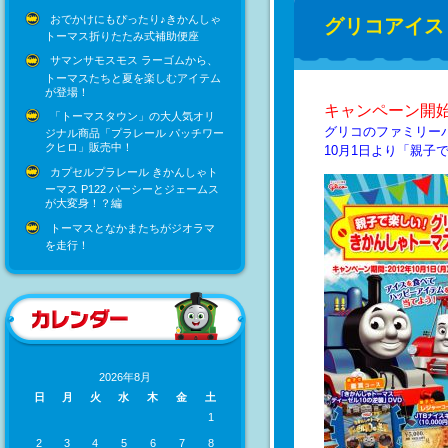
おでかけにもぴったり♪きかんしゃ
グリコアイス
トーマス折りたたみ式補助便座
サマンサモスモス ラーゴムから、
トーマスたちと夏を楽しむアイテム
が登場！
キャンペーン開始
「トーマスタウン」の大人気オリ
グリコのファミリー
ジナル商品「プラレール パッチワー
クヒロ」販売中！
10月1日より「親子
カプセルプラレール きかんしゃト
ーマス P122 パーシーとジェームス
が大変身！？編
トーマスとなかまたちがジオラマ
を走行！
2026年8月
日
月
火
水
木
金
土
1
2
3
4
5
6
7
8