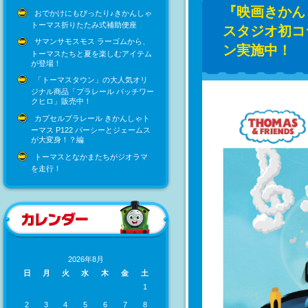
『映画きかん
おでかけにもぴったり♪きかんしゃ
トーマス折りたたみ式補助便座
スタジオ初コ
サマンサモスモス ラーゴムから、
ン実施中！
トーマスたちと夏を楽しむアイテム
が登場！
「トーマスタウン」の大人気オリ
ジナル商品「プラレール パッチワー
クヒロ」販売中！
カプセルプラレール きかんしゃト
ーマス P122 パーシーとジェームス
が大変身！？編
トーマスとなかまたちがジオラマ
を走行！
2026年8月
日
月
火
水
木
金
土
1
2
3
4
5
6
7
8