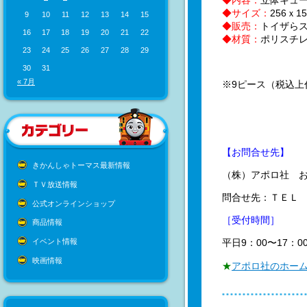
◆内容：
立体キュ
◆サイズ：
256ｘ
9
10
11
12
13
14
15
◆販売：
トイザら
16
17
18
19
20
21
22
◆材質：
ポリスチ
23
24
25
26
27
28
29
30
31
« 7月
※9ピース（税込上代
【お問合せ先】
きかんしゃトーマス最新情報
（株）アポロ社 
ＴＶ放送情報
問合せ先：ＴＥＬ 03-
公式オンラインショップ
［受付時間］
商品情報
平日9：00〜17
イベント情報
映画情報
★
アポロ社のホー