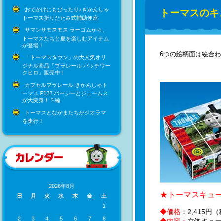
おでかけにもぴったり♪きかんしゃ
トーマスのキ
トーマス折りたたみ式補助便座
サマンサモスモス ラーゴムから、
トーマスたちと夏を楽しむアイテム
が登場！
6つの絵柄面は絵合
「トーマスタウン」の大人気オリ
ジナル商品「プラレール パッチワー
クヒロ」販売中！
カプセルプラレール きかんしゃト
ーマス P122 パーシーとジェームス
が大変身！？編
トーマスとなかまたちがジオラマ
を走行！
2026年8月
★トーマスキュー
日
月
火
水
木
金
土
1
◆価格
：2,415円
2
3
4
5
6
7
8