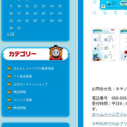
9
10
11
12
13
14
15
16
17
18
19
20
21
22
23
24
25
26
27
28
29
30
31
« 7月
きかんしゃトーマス最新情報
ＴＶ放送情報
公式オンラインショップ
お問合せ先：キヤ
商品情報
電話番号 050-555-
イベント情報
受付時間：平日9：0
映画情報
す。
ホームページアド
※PIXUSでのみ