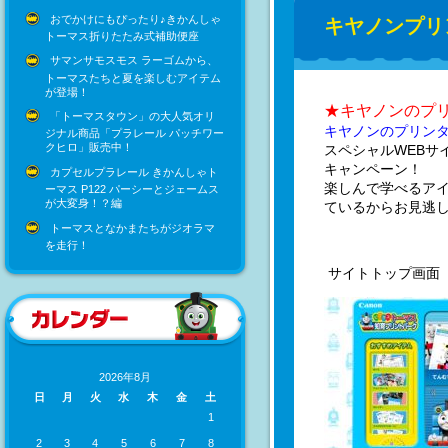
おでかけにもぴったり♪きかんしゃ
キヤノンプリ
トーマス折りたたみ式補助便座
サマンサモスモス ラーゴムから、
トーマスたちと夏を楽しむアイテム
が登場！
★キヤノンのプ
「トーマスタウン」の大人気オリ
キヤノンのプリンタ
ジナル商品「プラレール パッチワー
クヒロ」販売中！
スペシャルWEBサ
キャンペーン！
カプセルプラレール きかんしゃト
楽しんで学べるア
ーマス P122 パーシーとジェームス
が大変身！？編
ているからお見逃
トーマスとなかまたちがジオラマ
を走行！
サイトトップ画面
2026年8月
日
月
火
水
木
金
土
1
2
3
4
5
6
7
8