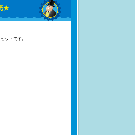
売★
いセットです。