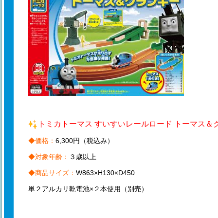
トミカトーマス すいすいレールロード トーマス＆
◆価格：
6,300円（税込み）
◆対象年齢：
３歳以上
◆商品サイズ：
W863×H130×D450
単２アルカリ乾電池×２本使用（別売）