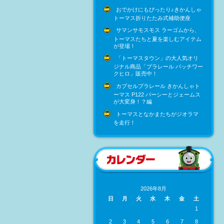
おでかけにもぴったり♪きかんしゃ
トーマス折りたたみ式補助便座
サマンサモスモス ラーゴムから、
トーマスたちと夏を楽しむアイテム
が登場！
「トーマスタウン」の大人気オリ
ジナル商品「プラレール パッチワー
クヒロ」販売中！
カプセルプラレール きかんしゃト
ーマス P122 パーシーとジェームス
が大変身！？編
トーマスとなかまたちがジオラマ
を走行！
2026年8月
日
月
火
水
木
金
土
1
2
3
4
5
6
7
8