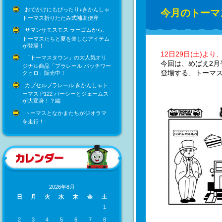
おでかけにもぴったり♪きかんしゃ
今月のトーマ
トーマス折りたたみ式補助便座
サマンサモスモス ラーゴムから、
トーマスたちと夏を楽しむアイテム
が登場！
12日29日(土)より
「トーマスタウン」の大人気オリ
今回は、めばえ2月
ジナル商品「プラレール パッチワー
登場する、トーマス
クヒロ」販売中！
カプセルプラレール きかんしゃト
ーマス P122 パーシーとジェームス
が大変身！？編
トーマスとなかまたちがジオラマ
を走行！
2026年8月
日
月
火
水
木
金
土
1
2
3
4
5
6
7
8