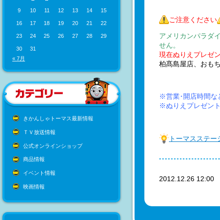
9
10
11
12
13
14
15
ご注意ください
16
17
18
19
20
21
22
アメリカンパラダ
23
24
25
26
27
28
29
せん。
30
31
現在ぬりえプレゼ
« 7月
柏髙島屋店、おも
※営業･開店時間な
※ぬりえプレゼン
きかんしゃトーマス最新情報
ＴＶ放送情報
トーマスステー
公式オンラインショップ
商品情報
イベント情報
2012.12.26 12:0
映画情報