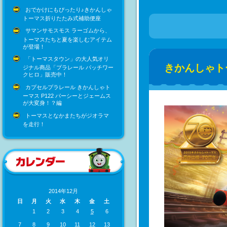
おでかけにもぴったり♪きかんしゃ
トーマス折りたたみ式補助便座
サマンサモスモス ラーゴムから、
トーマスたちと夏を楽しむアイテム
が登場！
「トーマスタウン」の大人気オリ
きかんしゃト
ジナル商品「プラレール パッチワー
クヒロ」販売中！
カプセルプラレール きかんしゃト
ーマス P122 パーシーとジェームス
が大変身！？編
トーマスとなかまたちがジオラマ
を走行！
2014年12月
日
月
火
水
木
金
土
1
2
3
4
5
6
7
8
9
10
11
12
13