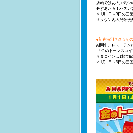
店頭ではあの人気企
必ずあたる！ハズレ
※1月1日～3日の三
※タウン内の混雑状
●新春特別企画☆そ
期間中、レストラン
「金のトーマスコイ
※金コインは1枚で
※1月1日～3日の三