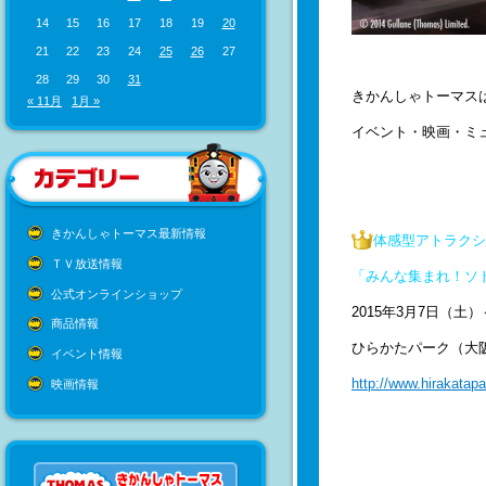
14
15
16
17
18
19
20
21
22
23
24
25
26
27
28
29
30
31
きかんしゃトーマスは
« 11月
1月 »
イベント・映画・ミ
きかんしゃトーマス最新情報
体感型アトラクシ
ＴＶ放送情報
「みんな集まれ！ソ
公式オンラインショップ
2015年3月7日（土
商品情報
ひらかたパーク（大
イベント情報
http://www.hirakatapa
映画情報