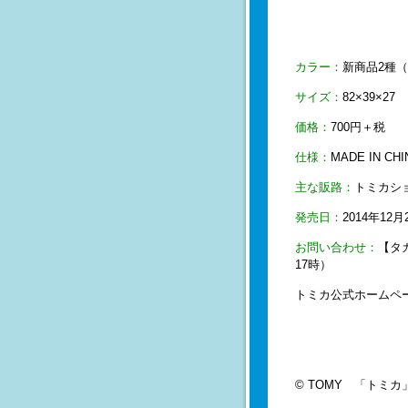
カラー：
新商品2種（
サイズ：
82×39×27
価格：
700円＋税
仕様：
MADE IN CHI
主な販路：
トミカシ
発売日：
2014年12
お問い合わせ：
【タ
17時）
トミカ公式ホーム
© TOMY 「トミ