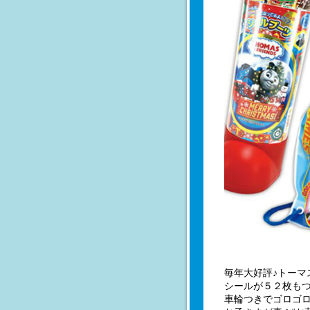
毎年大好評♪トーマ
シールが５２枚も
車輪つきでゴロゴ