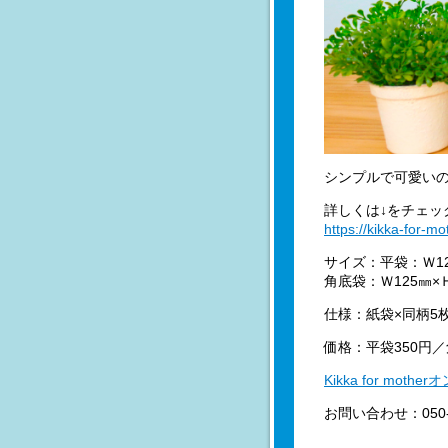
シンプルで可愛い
詳しくは↓をチェッ
https://kikka-for
サイズ：平袋：Ｗ12
角底袋：Ｗ125㎜×Ｈ
仕様：紙袋×同柄5
価格：平袋350円／
Kikka for mot
お問い合わせ：050-