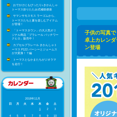
おでかけにもぴったり♪きかんしゃ
トーマス折りたたみ式補助便座
サマンサモスモス ラーゴムから、
トーマスたちと夏を楽しむアイテム
が登場！
「トーマスタウン」の大人気オリ
子供の写真で
ジナル商品「プラレール パッチワー
クヒロ」販売中！
卓上カレンダ
カプセルプラレール きかんしゃト
ン登場
ーマス P122 パーシーとジェームス
が大変身！？編
トーマスとなかまたちがジオラマ
を走行！
2018年11月
日
月
火
水
木
金
土
1
2
3
4
5
6
7
8
9
10