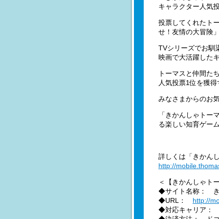
キャラクター人気投
投票してくれたト
せ！友情の大冒険」
TVシリーズでお馴
映画で大活躍した
トーマスと仲間た
人気投票1位を獲得
みなさまからのお
「きかんしゃトー
る楽しい知育ゲーム
詳しくは「きかん
http://mobile.thom
＜【きかんしゃト
◆サイト名称： 
◆URL：
http://m
◆対応キャリア： doc