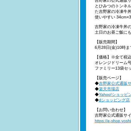
吉野家の公式通販サ
とひみつのトンネ
た吉野家の冷凍牛丼
使いやすい 34cm
吉野家の冷凍牛丼
土日のお昼ご飯に
【販売期間】
6月28日(金)10
【価格】※全て税
オレンジドリーム号B
ファミリー13袋セッ
【販売ページ】
◆
吉野家公式通販
◆
楽天市場店
◆
Yahoo!ショッピ
◆
dショッピング店
【お問い合わせ】
吉野家公式通販サイ
https://e-shop.yos