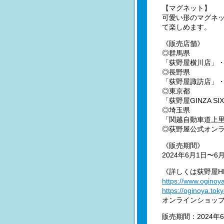
【マグネット】
可愛い形のマグネ
て楽しめます。
《販売店舗》
◎群馬県
「荻野屋横川店」・
◎長野県
「荻野屋諏訪店」・
◎東京都
「荻野屋GINZA 
◎埼玉県
「関越自動車道上里
◎荻野屋公式オン
《販売期間》
2024年6月1日〜
《詳しくは荻野屋H
https://www.oginoya
https://oginoya.toky
オンラインショッ
販売期間：2024