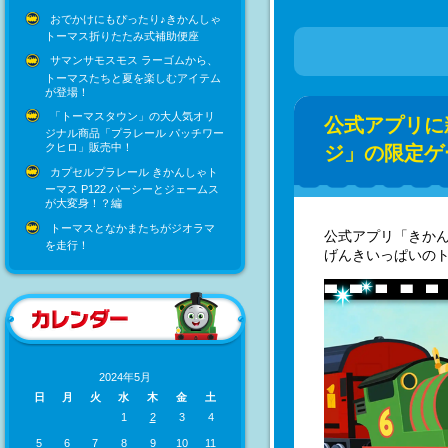
おでかけにもぴったり♪きかんしゃ
トーマス折りたたみ式補助便座
サマンサモスモス ラーゴムから、
トーマスたちと夏を楽しむアイテム
が登場！
「トーマスタウン」の大人気オリ
公式アプリに
ジナル商品「プラレール パッチワー
クヒロ」販売中！
ジ」の限定ゲ
カプセルプラレール きかんしゃト
ーマス P122 パーシーとジェームス
が大変身！？編
トーマスとなかまたちがジオラマ
公式アプリ「きか
を走行！
げんきいっぱいの
2024年5月
日
月
火
水
木
金
土
1
2
3
4
5
6
7
8
9
10
11