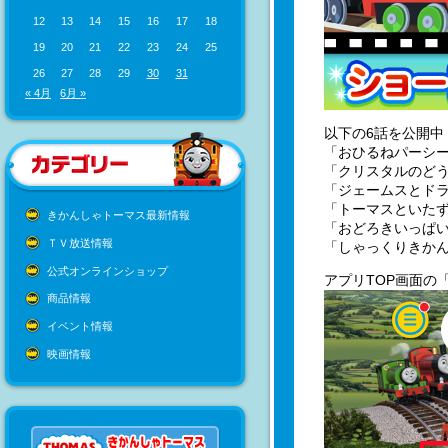
12
13
14
15
16
17
18
19
20
21
22
23
24
25
26
27
28
29
30
31
« 4月
6月 »
以下の6話を公開中
「おひるねパーシ
「クリスタルのど
「ジェームスとド
「トーマスといた
きかんしゃトーマス最新情報
「おどろきいっぱ
ＴＶ放送情報
「しゃっくりきか
公式オンラインショップ
アプリTOP画面の
商品情報
イベント情報
映画情報