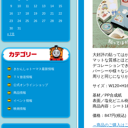
9
10
11
12
13
14
15
16
17
18
19
20
21
22
23
24
25
26
27
28
29
30
31
« 7月
大好評の貼ってはが
マットな質感とほ
デコレーションで
きかんしゃトーマス最新情報
パーシーや様々な
周りと同じになり
ＴＶ放送情報
公式オンラインショップ
サイズ：W120×H1
商品情報
基材／PP合成紙
表面／塩化ビニル
イベント情報
商品内容：シート1
映画情報
価格：847円(税込)
→商品のご購入は