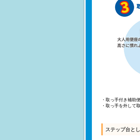
・取っ手付き補助
・取っ手を外して
ステップ台と