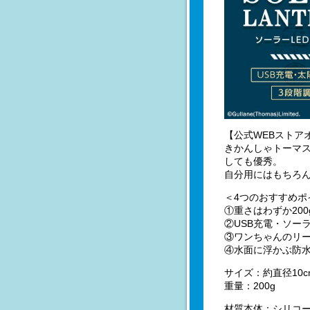
【公式WEBストア
きかんしゃトーマ
しても優秀。
自分用にはもちろ
＜4つのおすすめポ
①重さはわずか20
②USB充電・ソーラ
③ワンちゃんのリ
④水面に浮かぶ防
サイズ：約直径10c
重量：200g
材質本体：シリコー