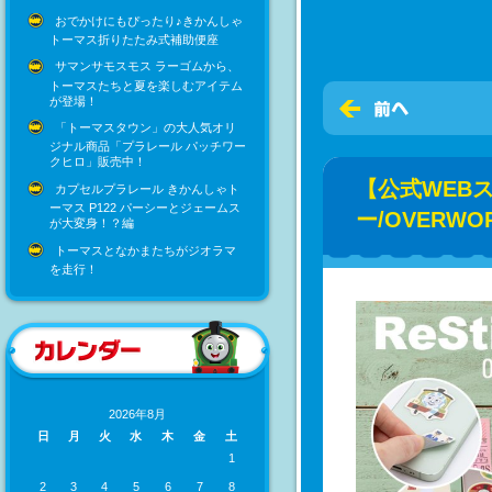
おでかけにもぴったり♪きかんしゃ
トーマス折りたたみ式補助便座
サマンサモスモス ラーゴムから、
トーマスたちと夏を楽しむアイテム
が登場！
「トーマスタウン」の大人気オリ
ジナル商品「プラレール パッチワー
クヒロ」販売中！
【公式WEB
カプセルプラレール きかんしゃト
ーマス P122 パーシーとジェームス
ー/OVERWO
が大変身！？編
トーマスとなかまたちがジオラマ
を走行！
2026年8月
日
月
火
水
木
金
土
1
2
3
4
5
6
7
8