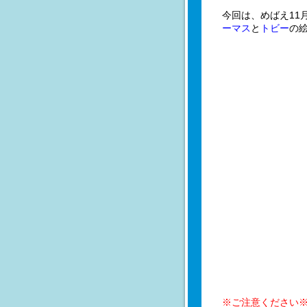
今回は、めばえ11
ーマス
と
トビー
の
※ご注意ください