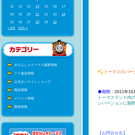
11
12
13
14
15
16
17
18
19
20
21
22
23
24
25
26
27
28
29
30
« 8月
10月 »
きかんしゃトーマス最新情報
トーマスのパー
ＴＶ放送情報
公式オンラインショップ
商品情報
◆期間：
2011年1
トーマスランド内
イベント情報
ンバージョンに期
映画情報
【お問合せ先】