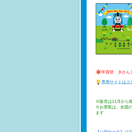
年賀状 きかん
専用サイトはコ
※販売は11月から
※お受取は、全国の
ます