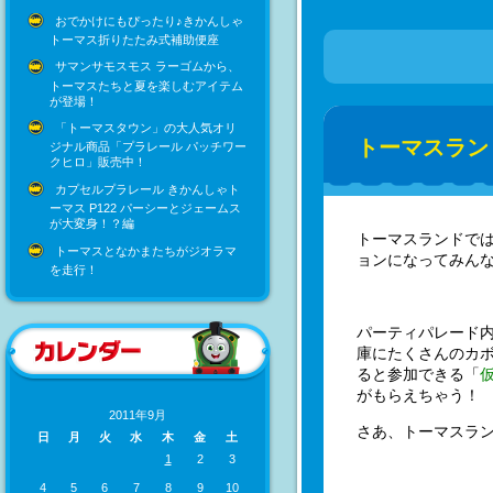
おでかけにもぴったり♪きかんしゃ
トーマス折りたたみ式補助便座
サマンサモスモス ラーゴムから、
トーマスたちと夏を楽しむアイテム
が登場！
「トーマスタウン」の大人気オリ
トーマスラン
ジナル商品「プラレール パッチワー
クヒロ」販売中！
カプセルプラレール きかんしゃト
ーマス P122 パーシーとジェームス
が大変身！？編
トーマスランドで
トーマスとなかまたちがジオラマ
ョンになってみん
を走行！
パーティパレード
庫にたくさんのカ
ると参加できる「
がもらえちゃう！
2011年9月
さあ、トーマスラ
日
月
火
水
木
金
土
1
2
3
4
5
6
7
8
9
10