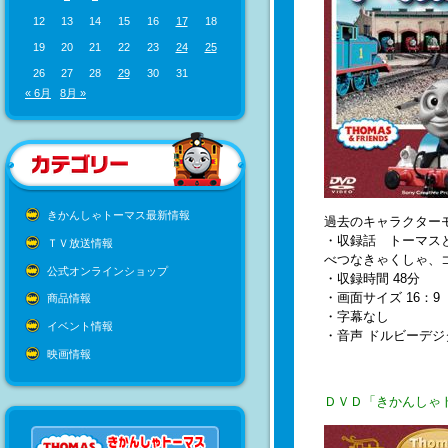
12
13
14
15
16
17
18
19
20
21
22
23
24
25
26
27
28
29
30
31
« 6月
8月 »
きかんしゃトーマス最新情報
過去のキャラクター
・収録話 トーマス
ＴＶ放送情報
べつなきゃくしゃ、
公式オンラインショップ
・収録時間 48分
・画面サイズ 16：9
商品情報
・字幕なし
イベント情報
・音声 ドルビーデ
映画情報
ＤＶＤ「きかんしゃ