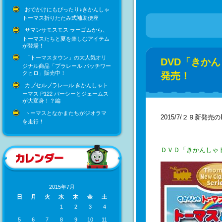
おでかけにもぴったり♪きかんしゃ
トーマス折りたたみ式補助便座
サマンサモスモス ラーゴムから、
トーマスたちと夏を楽しむアイテム
が登場！
「トーマスタウン」の大人気オリ
DVD「きかん
ジナル商品「プラレール パッチワー
クヒロ」販売中！
発売！
カプセルプラレール きかんしゃト
ーマス P122 パーシーとジェームス
が大変身！？編
トーマスとなかまたちがジオラマ
2015/7/２９新発
を走行！
ＤＶＤ「きかんしゃ
2015年7月
日
月
火
水
木
金
土
1
2
3
4
5
6
7
8
9
10
11