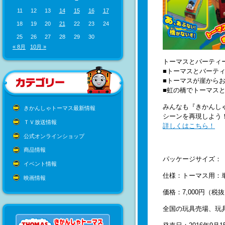
11
12
13
14
15
16
17
18
19
20
21
22
23
24
25
26
27
28
29
30
« 8月
10月 »
トーマスとバーティ
■トーマスとバーテ
■トーマスが崖から
■虹の橋でトーマス
みんなも『きかんし
きかんしゃトーマス最新情報
シーンを再現しよう
ＴＶ放送情報
詳しくはこちら！
公式オンラインショップ
商品情報
パッケージサイズ：（Ｗ
イベント情報
仕様：トーマス用：
映画情報
価格：7,000円（税
全国の玩具売場、玩具