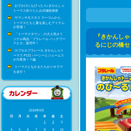
おでかけにもぴったり♪きかんしゃ
トーマス折りたたみ式補助便座
サマンサモスモス ラーゴムから、
トーマスたちと夏を楽しむアイテム
が登場！
「トーマスタウン」の大人気オリ
『きかんしゃ
ジナル商品「プラレール パッチワー
クヒロ」販売中！
るにじの橋セ
カプセルプラレール きかんしゃト
ーマス P122 パーシーとジェームス
が大変身！？編
トーマスとなかまたちがジオラマ
を走行！
2016年9月
日
月
火
水
木
金
土
1
2
3
4
5
6
7
8
9
10