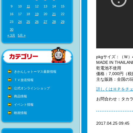
9
10
11
12
13
14
15
16
17
18
19
20
21
22
23
24
25
26
27
28
29
30
« 3月
5月 »
pkgサイズ：（Ｗ）4
MADE IN THAILAN
乾電池不使用
きかんしゃトーマス最新情報
価格：7,000円（
主な販路：全国の玩
ＴＶ放送情報
公式オンラインショップ
詳しくはＨＰをチ
商品情報
お問合わせ：タカラトミ
イベント情報
映画情報
2017.04.25 09:4