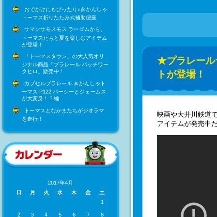
おでかけにもぴったり♪きかんしゃ
トーマス折りたたみ式補助便座
サマンサモスモス ラーゴムから、
トーマスたちと夏を楽しむアイテム
が登場！
「トーマスタウン」の大人気オリ
★プラレール
ジナル商品「プラレール パッチワー
クヒロ」販売中！
トが登場！
カプセルプラレール きかんしゃト
ーマス P122 パーシーとジェームス
が大変身！？編
トーマスとなかまたちがジオラマ
映画や大井川鉄道
を走行！
アイテムが発売中
2017年4月
日
月
火
水
木
金
土
1
2
3
4
5
6
7
8