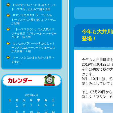
おでかけにもぴったり♪きかんしゃ
トーマス折りたたみ式補助便座
サマンサモスモス ラーゴムから、
トーマスたちと夏を楽しむアイテム
が登場！
「トーマスタウン」の大人気オリ
今年も大井川
ジナル商品「プラレール パッチワー
クヒロ」販売中！
登場！
カプセルプラレール きかんしゃト
ーマス P122 パーシーとジェームス
が大変身！？編
トーマスとなかまたちがジオラマ
今年も大井川鐵道
を走行！
2019年は6月22
今年は初めて秋の
けます。
9月～10月には、
楽しみにしていて
そして7月20日か
2019年7月
新しく「フリン」
日
月
火
水
木
金
土
1
2
3
4
5
6
7
8
9
10
11
12
13