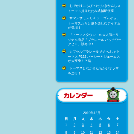
おでかけにもぴったり♪きかんしゃ
トーマス折りたたみ式補助便座
サマンサモスモス ラーゴムから、
トーマスたちと夏を楽しむアイテム
が登場！
「トーマスタウン」の大人気オリ
ジナル商品「プラレール パッチワー
クヒロ」販売中！
カプセルプラレール きかんしゃト
ーマス P122 パーシーとジェームス
が大変身！？編
トーマスとなかまたちがジオラマ
を走行！
2019年12月
日
月
火
水
木
金
土
1
2
3
4
5
6
7
8
9
10
11
12
13
14