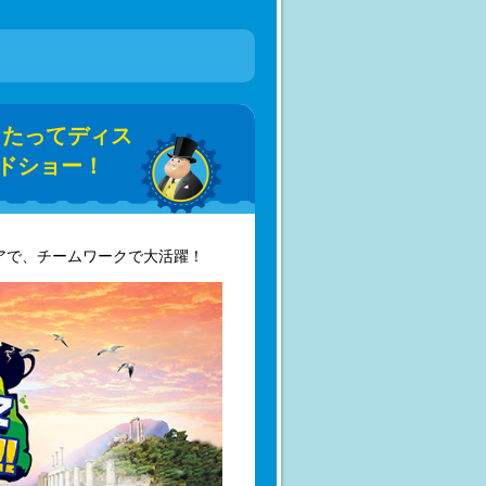
うたってディス
ードショー！
アで、チームワークで大活躍！