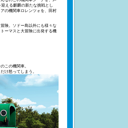
を迎える麒麟の新たな挑戦とし
リアの機関車ロレンツォを、田村
大冒険。ソドー島以外にも様々な
るトーマスと大冒険に出発する機
なのこの機関車。
とだけ怒ってしまう。