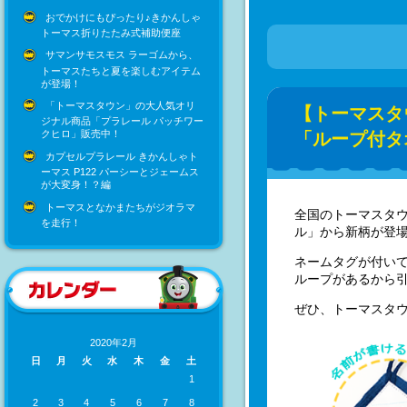
おでかけにもぴったり♪きかんしゃ
トーマス折りたたみ式補助便座
サマンサモスモス ラーゴムから、
トーマスたちと夏を楽しむアイテム
が登場！
「トーマスタウン」の大人気オリ
【トーマスタ
ジナル商品「プラレール パッチワー
クヒロ」販売中！
「ループ付タ
カプセルプラレール きかんしゃト
ーマス P122 パーシーとジェームス
が大変身！？編
トーマスとなかまたちがジオラマ
全国のトーマスタ
を走行！
ル」から新柄が登
ネームタグが付い
ループがあるから
ぜひ、トーマスタウ
2020年2月
日
月
火
水
木
金
土
1
2
3
4
5
6
7
8