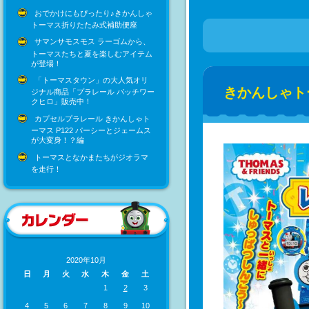
おでかけにもぴったり♪きかんしゃ
トーマス折りたたみ式補助便座
サマンサモスモス ラーゴムから、
トーマスたちと夏を楽しむアイテム
が登場！
「トーマスタウン」の大人気オリ
きかんしゃト
ジナル商品「プラレール パッチワー
クヒロ」販売中！
カプセルプラレール きかんしゃト
ーマス P122 パーシーとジェームス
が大変身！？編
トーマスとなかまたちがジオラマ
を走行！
2020年10月
日
月
火
水
木
金
土
1
2
3
4
5
6
7
8
9
10