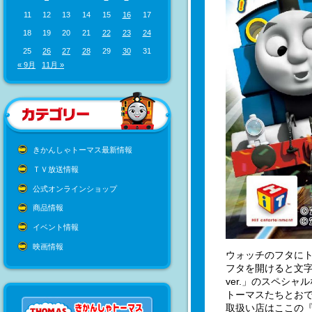
11
12
13
14
15
16
17
18
19
20
21
22
23
24
25
26
27
28
29
30
31
« 9月
11月 »
きかんしゃトーマス最新情報
ＴＶ放送情報
公式オンラインショップ
商品情報
イベント情報
映画情報
ウォッチのフタに
フタを開けると文
ver.」のスペシ
トーマスたちとおで
取扱い店はここの