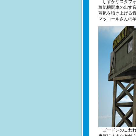
「しずかなスタフ
蒸気機関車の出す
蒸気を噴き上げる
マッコールさんの
「ゴードンのこわ
車体に大きな石が