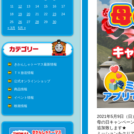
11
12
13
14
15
16
17
18
19
20
21
22
23
24
25
26
27
28
29
30
« 3月
5月 »
きかんしゃトーマス最新情報
ＴＶ放送情報
公式オンラインショップ
商品情報
イベント情報
映画情報
2021年5月9日（
母の日キャンペー
追加致します★
ミッションをクリア