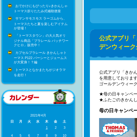
おでかけにもぴったり♪きかんしゃ
トーマス折りたたみ式補助便座
サマンサモスモス ラーゴムから、
トーマスたちと夏を楽しむアイテム
が登場！
「トーマスタウン」の大人気オリ
公式アプリ「
ジナル商品「プラレール パッチワー
クヒロ」販売中！
デンウィーク
カプセルプラレール きかんしゃト
ーマス P122 パーシーとジェームス
が大変身！？編
トーマスとなかまたちがジオラマ
公式アプリ「きか
を走行！
を用意しておりま
ゴールデンウィー
★母の日キャンペ
★ふたごのきかん
母の日キャンペ
2021年4月
日
月
火
水
木
金
土
1
2
3
4
5
6
7
8
9
10