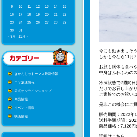
9
10
11
12
13
14
15
16
17
18
19
20
21
22
23
24
25
26
27
28
29
30
31
« 9月
11月 »
今にも動き出しそ
しかも今なら11月
お顔も胴体も食べ
中身はふわふわの
きかんしゃトーマス最新情報
冷凍状態で2週間
ＴＶ放送情報
だけでお召し上が
公式オンラインショップ
ご家族でのお祝い
商品情報
是非この機会にご
イベント情報
販売期間：2022年1
映画情報
送料半額期間：202
商品価格：7,128円
詳細はこちら