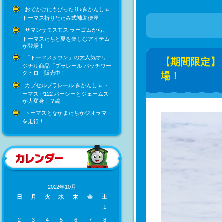
おでかけにもぴったり♪きかんしゃ
トーマス折りたたみ式補助便座
サマンサモスモス ラーゴムから、
トーマスたちと夏を楽しむアイテム
が登場！
「トーマスタウン」の大人気オリ
【期間限定】
ジナル商品「プラレール パッチワー
クヒロ」販売中！
場！
カプセルプラレール きかんしゃト
ーマス P122 パーシーとジェームス
が大変身！？編
トーマスとなかまたちがジオラマ
を走行！
2022年10月
日
月
火
水
木
金
土
1
2
3
4
5
6
7
8