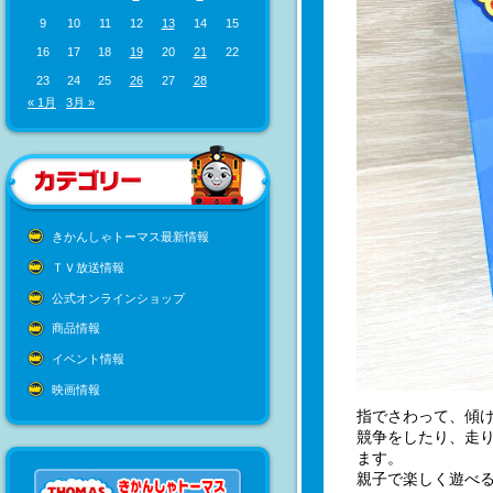
9
10
11
12
13
14
15
16
17
18
19
20
21
22
23
24
25
26
27
28
« 1月
3月 »
きかんしゃトーマス最新情報
ＴＶ放送情報
公式オンラインショップ
商品情報
イベント情報
映画情報
指でさわって、傾
競争をしたり、走
ます。
親子で楽しく遊べ