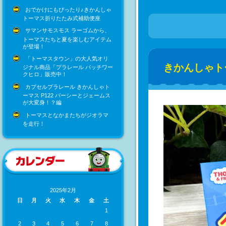
おでかけにもぴったり♪きかんしゃ
トーマス折りたたみ式補助便座
サマンサモスモス ラーゴムから、
トーマスたちと夏を楽しむアイテム
が登場！
「トーマスタウン」の大人気オリ
きかんしゃト
ジナル商品「プラレール パッチワー
クヒロ」販売中！
カプセルプラレール きかんしゃト
ーマス P122 パーシーとジェームス
が大変身！？編
トーマスとなかまたちがジオラマ
を走行！
2025年2月
日
月
火
水
木
金
土
1
2
3
4
5
6
7
8