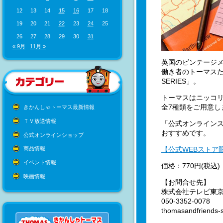
12
13
14
15
16
17
18
19
20
21
22
23
24
25
26
27
28
29
30
31
« 9月
11月 »
英国のビンテージ
働き者のトーマス
SERIES」
。
トーマスはニッコ
全7種類をご用意
きかんしゃトーマス最新情報
ＴＶ放送情報
「公式オンライン
おすすめです。
公式オンラインショップ
【公式WEBストア
商品情報
イベント情報
価格：770円(税込)
映画情報
【お問合せ先】
株式会社テレビ東
050-3352-0078
thomasandfriends-