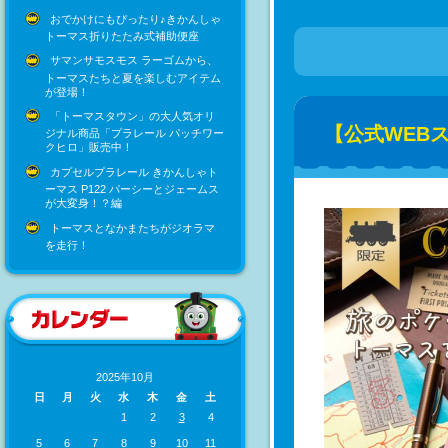
おでかけにもぴったり♪きかんしゃ
トーマス折りたたみ式補助便座
サマンサモスモス ラーゴムから、
トーマスたちと夏を楽しむアイテム
が登場！
「トーマスタウン」の大人気オリ
【公式WEB
ジナル商品「プラレール パッチワー
クヒロ」販売中！
カプセルプラレール きかんしゃト
ーマス P122 パーシーとジェームス
が大変身！？編
トーマスとなかまたちがジオラマ
を走行！
2025年10月
日
月
火
水
木
金
土
1
2
3
4
5
6
7
8
9
10
11