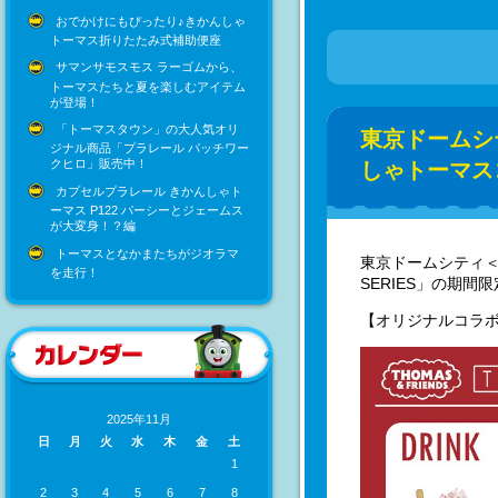
おでかけにもぴったり♪きかんしゃ
トーマス折りたたみ式補助便座
サマンサモスモス ラーゴムから、
トーマスたちと夏を楽しむアイテム
が登場！
「トーマスタウン」の大人気オリ
東京ドームシテ
ジナル商品「プラレール パッチワー
クヒロ」販売中！
しゃトーマス
カプセルプラレール きかんしゃト
ーマス P122 パーシーとジェームス
が大変身！？編
トーマスとなかまたちがジオラマ
東京ドームシティ＜T
を走行！
SERIES」の期
【オリジナルコラ
2025年11月
日
月
火
水
木
金
土
1
2
3
4
5
6
7
8