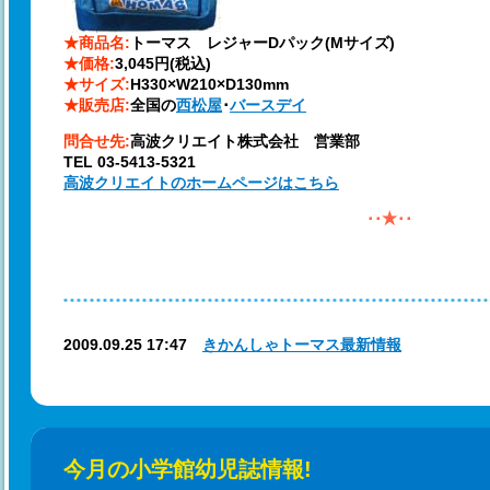
★商品名:
トーマス レジャーDパック(Mサイズ)
★価格:
3,045円(税込)
★サイズ:
H330×W210×D130mm
★販売店:
全国の
西松屋
･
バースデイ
問合せ先:
高波クリエイト株式会社 営業部
TEL 03-5413-5321
高波クリエイトのホームページはこちら
･･★･･
2009.09.25 17:47
きかんしゃトーマス最新情報
今月の小学館幼児誌情報!