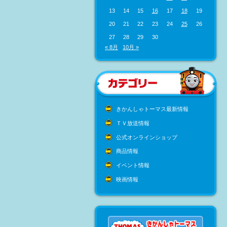
13
14
15
16
17
18
19
20
21
22
23
24
25
26
27
28
29
30
« 8月
10月 »
きかんしゃトーマス最新情報
ＴＶ放送情報
公式オンラインショップ
商品情報
イベント情報
映画情報