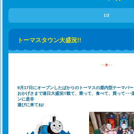
1/2
トーマスタウン大盛況!!
･･★･･
9月17日にオープンしたばかりのトーマスの屋内型テーマパー
おかげさまで連日大盛況!!観て、乗って、食べて、買って･･
ンに是非
遊びに来てね!