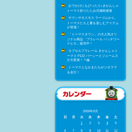
おでかけにもぴったり♪きかんしゃ
トーマス折りたたみ式補助便座
サマンサモスモス ラーゴムから、
トーマスたちと夏を楽しむアイテム
が登場！
「トーマスタウン」の大人気オリ
ジナル商品「プラレール パッチワー
クヒロ」販売中！
カプセルプラレール きかんしゃト
ーマス P122 パーシーとジェームス
が大変身！？編
トーマスとなかまたちがジオラマ
を走行！
2009年9月
日
月
火
水
木
金
土
1
2
3
4
5
6
7
8
9
10
11
12