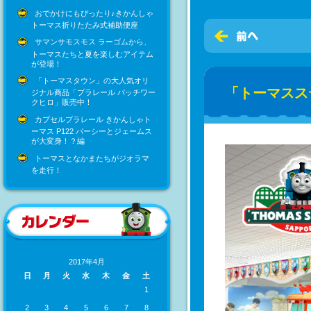
おでかけにもぴったり♪きかんしゃ
トーマス折りたたみ式補助便座
サマンサモスモス ラーゴムから、
トーマスたちと夏を楽しむアイテム
が登場！
「トーマスタウン」の大人気オリ
「トーマスス
ジナル商品「プラレール パッチワー
クヒロ」販売中！
カプセルプラレール きかんしゃト
ーマス P122 パーシーとジェームス
が大変身！？編
トーマスとなかまたちがジオラマ
を走行！
2017年4月
日
月
火
水
木
金
土
1
2
3
4
5
6
7
8