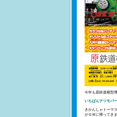
今年も原鉄道模型
いちばんテツモパ
きかんしゃトーマ
がＧＷに帰ってき