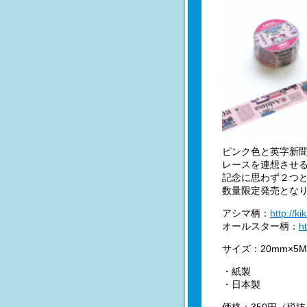
ピンク色と英字新
レースを連想させ
記念に思わず２つ
数量限定発売となり
アシマ柄：
http://k
オールスター柄：
h
サイズ：20mm×5M
・紙製
・日本製
価格：350円（税