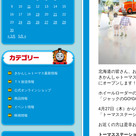
9
10
11
12
13
14
15
16
17
18
19
20
21
22
23
24
25
26
27
28
29
30
« 3月
5月 »
北海道の皆さん、
きかんしゃトーマス最新情報
きかんしゃトーマス
ＴＶ放送情報
にオープンします
公式オンラインショップ
ホイールローダー
「ジャックのGO!
商品情報
イベント情報
4月27日（木）か
「トーマスステー
映画情報
お近くの方は是非
トーマスステーシ