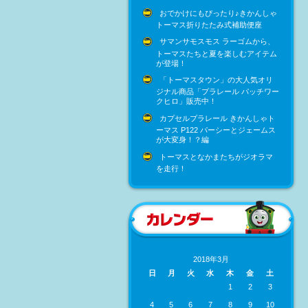
おでかけにもぴったり♪きかんしゃ
トーマス折りたたみ式補助便座
サマンサモスモス ラーゴムから、
トーマスたちと夏を楽しむアイテム
が登場！
「トーマスタウン」の大人気オリ
ジナル商品「プラレール パッチワー
クヒロ」販売中！
カプセルプラレール きかんしゃト
ーマス P122 パーシーとジェームス
が大変身！？編
トーマスとなかまたちがジオラマ
を走行！
2018年3月
日
月
火
水
木
金
土
1
2
3
4
5
6
7
8
9
10