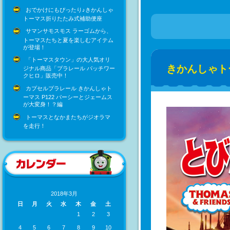
おでかけにもぴったり♪きかんしゃ
トーマス折りたたみ式補助便座
サマンサモスモス ラーゴムから、
トーマスたちと夏を楽しむアイテム
が登場！
「トーマスタウン」の大人気オリ
きかんしゃト
ジナル商品「プラレール パッチワー
クヒロ」販売中！
カプセルプラレール きかんしゃト
ーマス P122 パーシーとジェームス
が大変身！？編
トーマスとなかまたちがジオラマ
を走行！
2018年3月
日
月
火
水
木
金
土
1
2
3
4
5
6
7
8
9
10