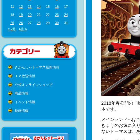
11
12
13
14
15
16
17
18
19
20
21
22
23
24
25
26
27
28
29
30
31
« 2月
4月 »
きかんしゃトーマス最新情報
ＴＶ放送情報
公式オンラインショップ
商品情報
イベント情報
2018年春公開の
本です。
映画情報
メインランドへはこ
きょうのお気に入
ないトーマスは、