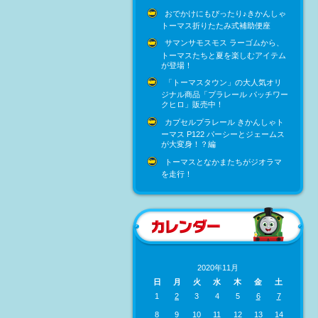
おでかけにもぴったり♪きかんしゃ
トーマス折りたたみ式補助便座
サマンサモスモス ラーゴムから、
トーマスたちと夏を楽しむアイテム
が登場！
「トーマスタウン」の大人気オリ
ジナル商品「プラレール パッチワー
クヒロ」販売中！
カプセルプラレール きかんしゃト
ーマス P122 パーシーとジェームス
が大変身！？編
トーマスとなかまたちがジオラマ
を走行！
2020年11月
日
月
火
水
木
金
土
1
2
3
4
5
6
7
8
9
10
11
12
13
14